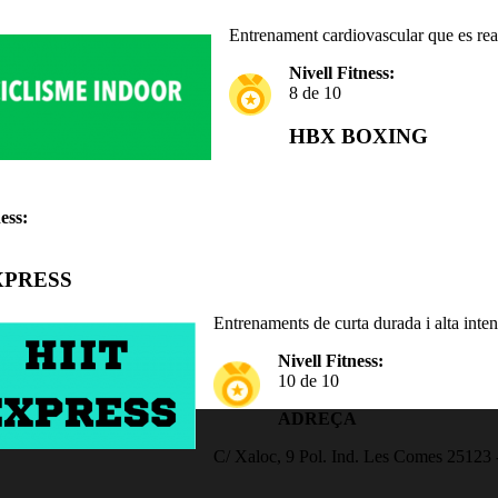
Entrenament cardiovascular que es reali
Nivell Fitness:
8 de 10
HBX BOXING
ess:
XPRESS
Entrenaments de curta durada i alta intens
Nivell Fitness:
10 de 10
ADREÇA
C/ Xaloc, 9 Pol. Ind. Les Comes 25123 -