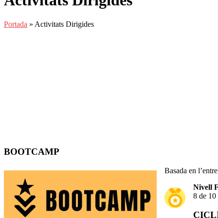
Activitats Dirigides
Portada
»
Activitats Dirigides
BOOTCAMP
Basada en l’entren
Nivell F
8 de 10
CICL