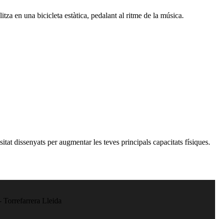
tza en una bicicleta estàtica, pedalant al ritme de la música.
itat dissenyats per augmentar les teves principals capacitats físiques.
 Torrefarrera Lleida