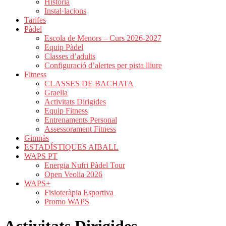
Història
Instal·lacions
Tarifes
Pàdel
Escola de Menors – Curs 2026-2027
Equip Pàdel
Classes d’adults
Configuració d’alertes per pista lliure
Fitness
CLASSES DE BACHATA
Graella
Activitats Dirigides
Equip Fitness
Entrenaments Personal
Assessorament Fitness
Gimnàs
ESTADÍSTIQUES AIBALL
WAPS PT
Energia Nufri Pàdel Tour
Open Veolia 2026
WAPS+
Fisioteràpia Esportiva
Promo WAPS