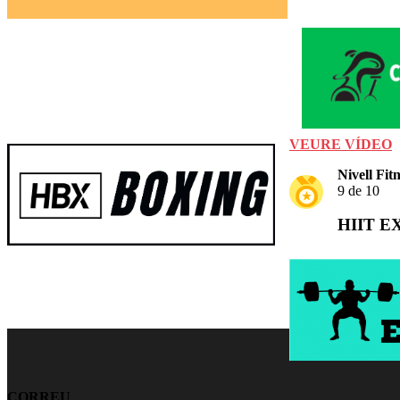
VEURE VÍDEO
Nivell Fitn
9 de 10
HIIT E
CORREU