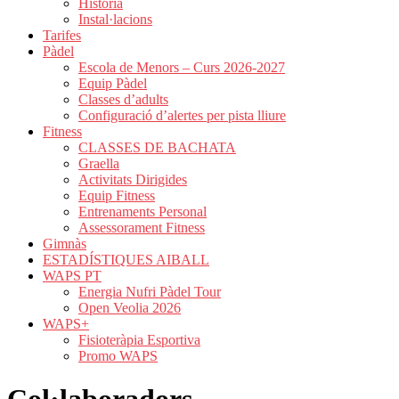
Història
Instal·lacions
Tarifes
Pàdel
Escola de Menors – Curs 2026-2027
Equip Pàdel
Classes d’adults
Configuració d’alertes per pista lliure
Fitness
CLASSES DE BACHATA
Graella
Activitats Dirigides
Equip Fitness
Entrenaments Personal
Assessorament Fitness
Gimnàs
ESTADÍSTIQUES AIBALL
WAPS PT
Energia Nufri Pàdel Tour
Open Veolia 2026
WAPS+
Fisioteràpia Esportiva
Promo WAPS