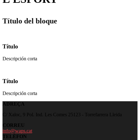
Título del bloque
Título
Descripción corta
Título
Descripción corta
ADREÇA
C/ Xaloc, 9 Pol. Ind. Les Comes 25123 - Torrefarrera Lleida
CORREU
info@waps.cat
TELÈFON