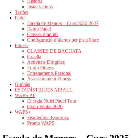
Història
Instal·lacions
Tarifes
Pàdel
Escola de Menors – Curs 2026-2027
Equip Pàdel
Classes d’adults
Configuració d’alertes per pista lliure
Fitness
CLASSES DE BACHATA
Graella
Activitats Dirigides
Equip Fitness
Entrenaments Personal
Assessorament Fitness
Gimnàs
ESTADÍSTIQUES AIBALL
WAPS PT
Energia Nufri Pàdel Tour
Open Veolia 2026
WAPS+
Fisioteràpia Esportiva
Promo WAPS