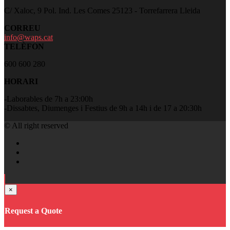
C/ Xaloc, 9 Pol. Ind. Les Comes 25123 - Torrefarrera Lleida
CORREU
info@waps.cat
TELÈFON
600 600 280
HORARI
-Laborables de 7h a 23:00h
-Dissabtes, Diumenges i Festius de 9h a 14h i de 17 a 20:30h
© All right reserved
×
Request a Quote