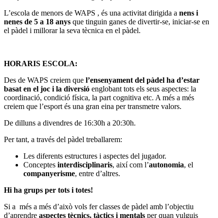
L’escola de menors de WAPS , és una activitat dirigida a
nens i
nenes de 5 a 18 anys
que tinguin ganes de divertir-se, iniciar-se en
el pàdel i millorar la seva tècnica en el pàdel.
HORARIS ESCOLA:
Des de WAPS creiem que
l’ensenyament del pàdel ha d’estar
basat en el joc i la diversió
englobant tots els seus aspectes: la
coordinació, condició física, la part cognitiva etc. A més a més
creiem que l’esport és una gran eina per transmetre valors.
De dilluns a divendres de 16:30h a 20:30h.
Per tant, a través del pàdel treballarem:
Les diferents estructures i aspectes del jugador.
Conceptes
interdisciplinaris
, així com l’
autonomia
, el
companyerisme
, entre d’altres.
Hi ha grups per tots i totes!
Si a més a més d’això vols fer classes de pàdel amb l’objectiu
d’aprendre
aspectes tècnics, tàctics i mentals
per quan vulguis