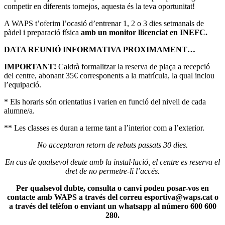
competir en diferents tornejos, aquesta és la teva oportunitat!
A WAPS t’oferim l’ocasió d’entrenar 1, 2 o 3 dies setmanals de
pàdel i preparació física
amb un monitor llicenciat en INEFC.
DATA REUNIÓ INFORMATIVA PROXIMAMENT…
IMPORTANT!
Caldrà formalitzar la reserva de plaça a recepció
del centre, abonant 35€ corresponents a la matrícula, la qual inclou
l’equipació.
* Els horaris són orientatius i varien en funció del nivell de cada
alumne/a.
** Les classes es duran a terme tant a l’interior com a l’exterior.
No acceptaran retorn de rebuts passats 30 dies.
En cas de qualsevol deute amb la instal·lació, el centre es reserva el
dret de no permetre-li l’accés.
Per qualsevol dubte, consulta o canvi podeu posar-vos en
contacte amb WAPS a través del correu esportiva@waps.cat o
a través del telèfon o enviant un whatsapp al número 600 600
280.